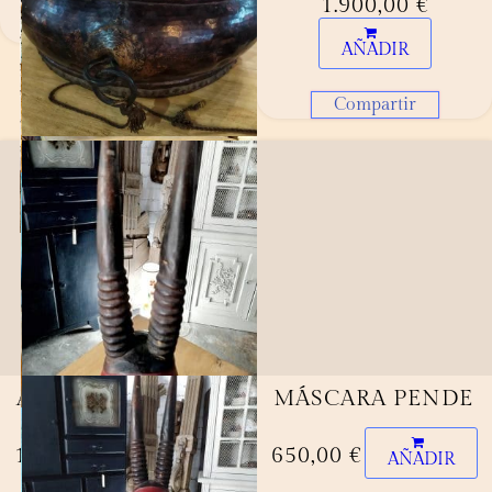
1.900,00
€
Compartir
AÑADIR
Compartir
ARCÓN XINO
MÁSCARA PENDE
190,00
€
650,00
€
AÑADIR
AÑADIR