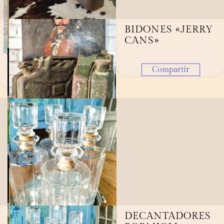
ESPEJO INGLÉS
BIDONES «JERRY
CANS»
980,00
€
AÑADIR
Compartir
Compartir
PORRONES
DECANTADORES