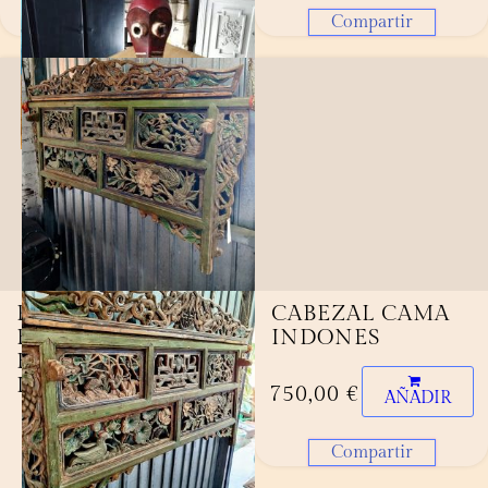
Compartir
Compartir
PAREJA DE
CABEZAL CAMA
FUENTES
INDONES
FIGURAS DE
LEONES.
750,00
€
AÑADIR
1.800,00
€
Compartir
AÑADIR