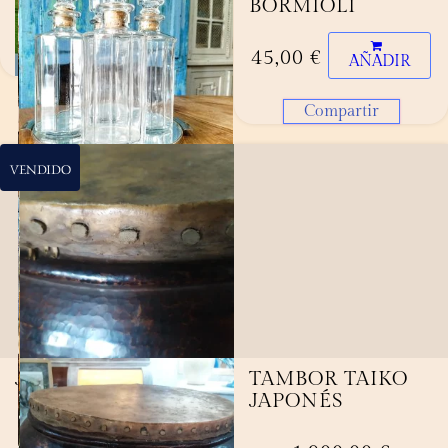
METÁLICOS
BORMIOLI
45,00
€
AÑADIR
Compartir
Compartir
VENDIDO
JARRÓN GRANDE
TAMBOR TAIKO
JAPONÉS
380,00
€