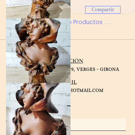
Compartir
. . .Cargando Productos . . .
DIRECCIÓN
CARRER DELS VALLS Nº9, VERGES - GIRONA
EMAIL
SUSANNANTIC@HOTMAIL.COM
NOMBRE