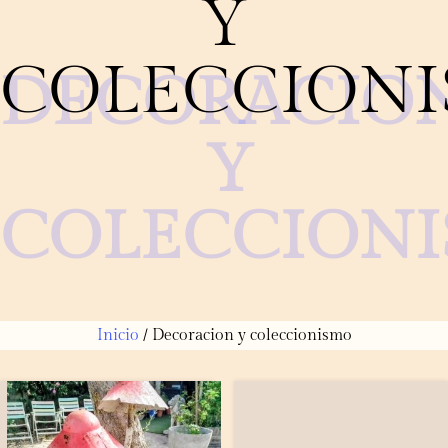
Y
COLECCION
DECORACIO
Y
COLECCION
Inicio
/ Decoracion y coleccionismo