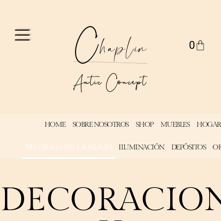
0
HOME
SOBRE NOSOTROS
SHOP
MUEBLES
HOGAR
DECOR & COLECCIONISMO
ILUMINACIÓN
DEPÓSITOS
OF
DECORACIO