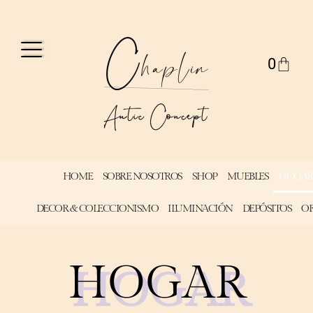
0
HOME
SOBRE NOSOTROS
SHOP
MUEBLES
HOGAR
DECOR & COLECCIONISMO
ILUMINACIÓN
DEPÓSITOS
OF
HOGAR
HOGAR