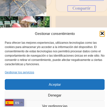
Compartir
Compartir
Gestionar consentimiento
Para ofrecer las mejores experiencias, utilizamos tecnologías como las
cookies para almacenar y/o acceder a la información del dispositivo. El
consentimiento de estas tecnologías nos permitirá procesar datos como el
comportamiento de navegación o las identificaciones únicas en este sitio. No
consentir o retirar el consentimiento, puede afectar negativamente a ciertas
características y funciones.
ESTANTERÍA
GRAN ADORNO
Gestionar los servicios
ANTIGUA DE
DE JARDÍN SETAS
HIERRO
Aceptar
Compartir
720,00
€
Denegar
AÑADIR
ES
Ver preferencias