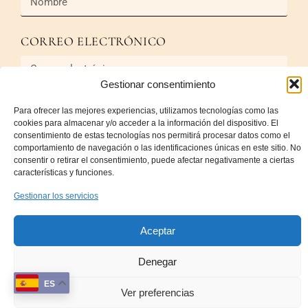
CORREO ELECTRÓNICO
Gestionar consentimiento
MENSAJE
Para ofrecer las mejores experiencias, utilizamos tecnologías como las
cookies para almacenar y/o acceder a la información del dispositivo. El
consentimiento de estas tecnologías nos permitirá procesar datos como el
comportamiento de navegación o las identificaciones únicas en este sitio. No
consentir o retirar el consentimiento, puede afectar negativamente a ciertas
características y funciones.
Gestionar los servicios
Enviar
Aceptar
Denegar
Sobre Nosotros
Terminos y Condiciones, Política devoluciones
ES
Ver preferencias
Política de privacidad
Política de cookies (UE)