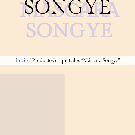
SONGYE
MÁSCARA
SONGYE
Inicio
/ Productos etiquetados “Máscara Songye”