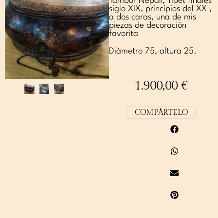
Tambor Nepalí, Tibet finales
siglo XIX, principios del XX ,
a dos caras, una de mis
piezas de decoración
favorita
Diámetro 75, altura 25.
1.900,00
€
COMPÁRTELO