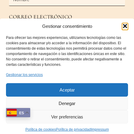
CORREO ELECTRÓNICO
Gestionar consentimiento
Para ofrecer las mejores experiencias, utilizamos tecnologías como las
cookies para almacenar y/o acceder a la información del dispositivo. El
MENSAJE
consentimiento de estas tecnologías nos permitirá procesar datos como el
comportamiento de navegación o las identificaciones únicas en este sitio.
No consentir o retirar el consentimiento, puede afectar negativamente a
ciertas características y funciones.
Gestionar los servicios
Aceptar
Enviar
Denegar
ES
Sobre Nosotros
Terminos y Condiciones, Política devoluciones
Ver preferencias
Whatsapp
AÑADIR AL CARRITO
Política de privacidad
Política de cookies (UE)
Política de cookies
Política de privacidad
Impressum