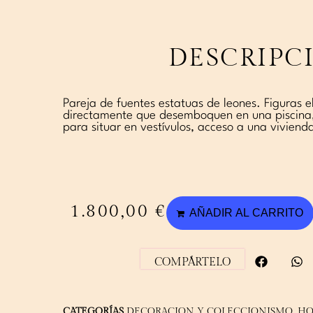
DESCRIPC
Pareja de fuentes estatuas de leones. Figuras 
directamente que desemboquen en una piscina
para situar en vestívulos, acceso a una vivienda
1.800,00
€
AÑADIR AL CARRITO
COMPÁRTELO
CATEGORÍAS
DECORACION Y COLECCIONISMO
,
HO