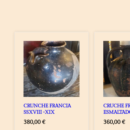
CRUNCHE FRANCIA
CRUCHE F
SSXVIII -XIX
ESMALTAD
380,00
€
360,00
€