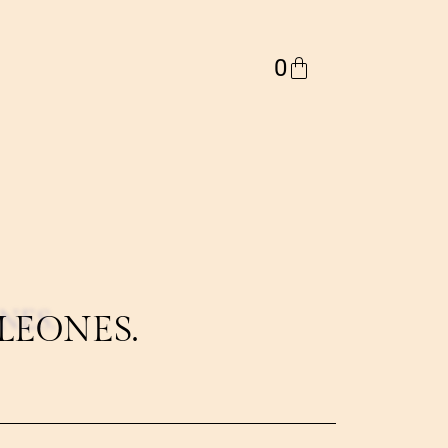
0
NES.
LEONES.